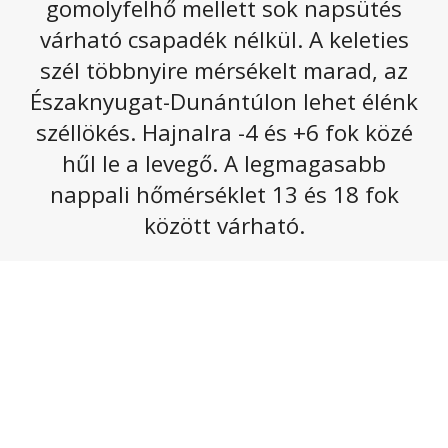
gomolyfelhő mellett sok napsütés
A hajnal még többfelé fagyosan indul szombaton,
várható csapadék nélkül. A keleties
aztán napközben a sok napsütés hatására már
szél többnyire mérsékelt marad, az
gyorsan emelkedik a hőmérséklet.
Északnyugat-Dunántúlon lehet élénk
Szombaton a felhős tájakon tovább szakadozik,
széllökés. Hajnalra -4 és +6 fok közé
csökken a felhőzet, a napos részeken pedig délutánra
hűl le a levegő. A legmagasabb
gomolyfelhők képződnek, általában
nappali hőmérséklet 13 és 18 fok
között várható.
sok napsütés várható.
Csapadék nem valószínű. Gyenge vagy mérsékelt lesz a
légmozgás. A legmagasabb nappali hőmérséklet
11 és
16
fok között alakul.
Az alábbi galériát megnyitva olvasható a következő