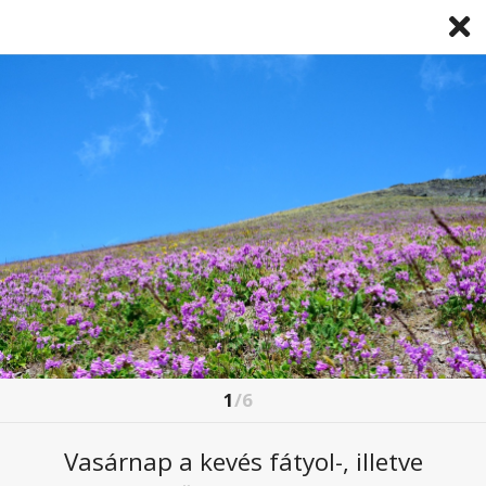
1
/6
A FAGYOS HAJNAL UTÁN KÁRPÓTOL
MINKET AZ IDŐJÁRÁS
Vasárnap a kevés fátyol-, illetve
2026. április. 11 5:01