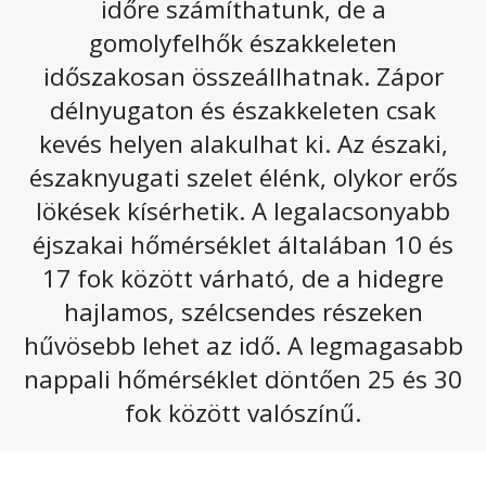
időre számíthatunk, de a
Szerdára virradóan átvonul a hidegfront, amit erős
gomolyfelhők északkeleten
szél, és pár fokos hőmérséklet csökkenés kísér, de
időszakosan összeállhatnak. Zápor
aztán újra melegedés kezdődik, és a hét hátralevő
délnyugaton és északkeleten csak
részében már a csapadéknak is kisebb lesz az
kevés helyen alakulhat ki. Az északi,
esélye.
északnyugati szelet élénk, olykor erős
Szerdán észak felől határozottan csökken a felhőzet,
egyre többfelé fordul naposra az idő, ugyanakkor a
lökések kísérhetik. A legalacsonyabb
délnyugati, nyugati, valamint az északkeleti vidékeken
éjszakai hőmérséklet általában 10 és
délután is maradhatnak felhősebb körzetek.
17 fok között várható, de a hidegre
Elsősorban ezeken a tájakon fordulhat elő helyenként
zápor, zivatar. Sokfelé megerősödik, néhol viharossá
hajlamos, szélcsendes részeken
fokozódik az északnyugati szél. A zivatarokat is
hűvösebb lehet az idő. A legmagasabb
kísérhetik viharos széllökések. Délutánra
26 és 32
fok
nappali hőmérséklet döntően 25 és 30
közé melegszik a levegő.
fok között valószínű.
Az alábbi galériát megnyitva olvasható a következő
napokhoz tartozó előrejelzés: