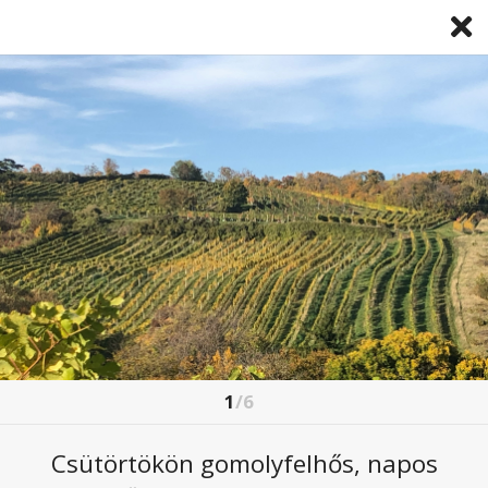
1
/6
A HIDEGFRONT UTÁN VISSZATÉR A
STRANDIDŐ
Csütörtökön gomolyfelhős, napos
2026. július. 07 13:13