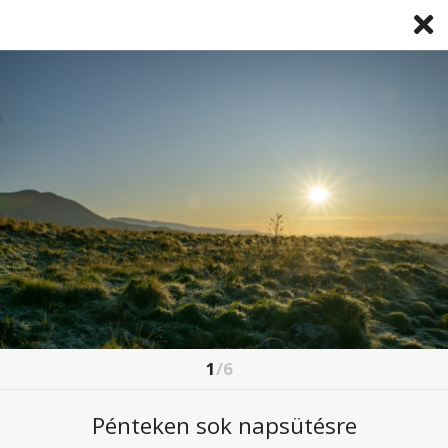
1
/6
CSENDES, NAPOS, TAVASZIAS IDŐNK LESZ
Pénteken sok napsütésre
2024. május. 09 4:47