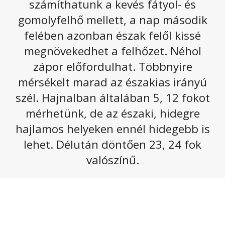
számíthatunk a kevés fátyol- és
Megnyugszik az időjárás a következő napokban,
hiszen szárazabb légtömeg áramlik térségünkbe.
gomolyfelhő mellett, a nap második
Csak elvétve alakulhat ki futó zápor, a napsütés
felében azonban észak felől kissé
lesz túlsúlyban.
megnövekedhet a felhőzet. Néhol
Csütörtökön a fátyol- és gomolyfelhők mellett
zápor előfordulhat. Többnyire
általában sok napsütés várható, délelőtt a Dél-Alföldön
mérsékelt marad az északias irányú
lehetnek még erősen felhős körzetek. Az Alföldön
helyenként zápor, esetleg a délkeleti határ közelében
szél. Hajnalban általában 5, 12 fokot
zivatar előfordulhat. Az északi, északkeleti szél többfelé
mérhetünk, de az északi, hidegre
lesz élénk, helyenként erős. A legmagasabb nappali
hajlamos helyeken ennél hidegebb is
hőmérséklet
19 és 24
fok között alakul. Késő este
14,
18
fok valószínű.
lehet. Délután döntően 23, 24 fok
valószínű.
Az alábbi galériát megnyitva olvasható a következő
napokhoz tartozó előrejelzés.