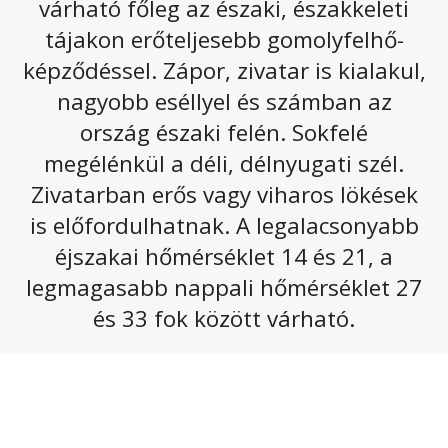
várható főleg az északi, északkeleti
A hétvégén országszerte kánikulára számíthatunk,
majd a jövő hét első napjaiban egy hidegfront
tájakon erőteljesebb gomolyfelhő-
hatására néhány fokkal visszaesik a hőmérséklet.
képződéssel. Zápor, zivatar is kialakul,
Szombaton napos idő várható fátyol- és gomolyfelhők
nagyobb eséllyel és számban az
mellett. Délutánig főként az ország délnyugati felén
ország északi felén. Sokfelé
csak kevés helyen valószínű zápor, zivatar, ezt
megélénkül a déli, délnyugati szél.
követően nyugat, délnyugat felől erőteljesebbé válhat
a gomolyfelhő-képződés, és egyre többfelé lehet
Zivatarban erős vagy viharos lökések
számítani záporokra, zivatarokra. Többnyire mérsékelt
is előfordulhatnak. A legalacsonyabb
marad a déli, délnyugati irányba forduló szél, zivatarok
éjszakai hőmérséklet 14 és 21, a
környezetében viszont erős, viharos széllökések is
lehetnek. A legmagasabb nappali hőmérséklet
28 és 34
legmagasabb nappali hőmérséklet 27
fok között valószínű.
és 33 fok között várható.
Az alábbi galériát megnyitva olvasható a következő
napokhoz tartozó előrejelzés.