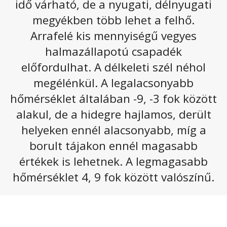
idő várható, de a nyugati, délnyugati
Ahogy a múlt hét véget ért, ugyanazzal az
megyékben több lehet a felhő.
időjárással kezdődik az új is. A hét közepéig még ne
Arrafelé kis mennyiségű vegyes
is várjunk mást, szerdától kezd el terjeszkedni a
halmazállapotú csapadék
felhőzet és kisebb csapadék is előfordulhat már.
előfordulhat. A délkeleti szél néhol
Hétfőn a Dunántúl nagyobb részén erősen felhős vagy
megélénkül. A legalacsonyabb
borult lesz az ég, másutt derült vagy gyengén
fátyolfelhős, napos idő várható. Csapadék általában
hőmérséklet általában -9, -3 fok között
nem lesz, de délnyugaton jelentéktelen szitálás
alakul, de a hidegre hajlamos, derült
előfordulhat. A délkeleti szél gyenge vagy mérsékelt
helyeken ennél alacsonyabb, míg a
marad. A legmagasabb nappali hőmérséklet
3 és 9
fok
között alakul. Késő este
-5, +4
fok lesz.
borult tájakon ennél magasabb
értékek is lehetnek. A legmagasabb
Az alábbi galériát megnyitva olvasható a következő
napokhoz tartozó előrejelzés:
hőmérséklet 4, 9 fok között valószínű.