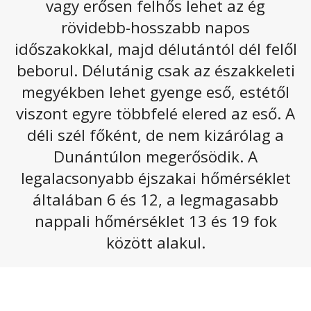
vagy erősen felhős lehet az ég
Jelentős csapadékra még nem kell számítani, de
egyre több felhőt látunk majd az égen. A
rövidebb-hosszabb napos
hőmérséklet ugyanakkor még mindig a tavaszt
időszakokkal, majd délutántól dél felől
idézi.
beborul. Délutánig csak az északkeleti
Pénteken többnyire erősen felhős lesz az ég, de a
megyékben lehet gyenge eső, estétől
középső országrészben és a Dunántúlon hosszabb
viszont egyre többfelé elered az eső. A
időre is csökkenhet, vékonyodhat a felhőzet. Az
északkeleti tájakon néhol gyenge eső előfordulhat. A
déli szél főként, de nem kizárólag a
délnyugati szelet több helyen kísérik erős, a
Dunántúlon megerősödik. A
Dunántúlon olykor viharos lökések. A legmagasabb
legalacsonyabb éjszakai hőmérséklet
nappali hőmérséklet általában
13 és 19
fok között
változik, de az északkeleti határszélen előfordulhatnak
általában 6 és 12, a legmagasabb
10
fok alatti értékek is. Késő este
9, 14
fok valószínű.
nappali hőmérséklet 13 és 19 fok
Az alábbi galériát megnyitva olvasható a következő
között alakul.
napokhoz tartozó előrejelzés.
Fotók: Getty Images