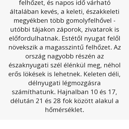
felhőzet, és napos idő várható
Egy hullámzó frontrendszer éri el hazánkat
általában kevés, a keleti, északkeleti
szerdán, amelyből nyugatról kelet felé haladva
megyékben több gomolyfelhővel -
számíthatunk esőre, záporra, zivatarra. Az ország
utóbbi tájakon záporok, zivatarok is
keleti felén felhőszakadás is lehet. Estére csökken
előfordulhatnak. Estétől nyugat felől
a csapadékhajlam, majd csütörtökre újra kiderül.
növekszik a magasszintű felhőzet. Az
Szerdán nyugat felől tovább vastagszik a felhőzet, így a
Dunántúlon általában erősen felhős vagy borult lesz az
ország nagyobb részén az
ég – de keleten a nap első felében még napos idő
északnyugati szél élénkül meg, néhol
várható fátyolfelhőkkel, ezt követően jellemzően ott is
erős lökések is lehetnek. Keleten déli,
megvastagszik a felhőzet. Egy nyugatról kelet felé
haladó csapadékzónából a záporok és zivatarok mellett
délnyugati légmozgásra
a Dunántúlon és a Duna-Tisza közén tartós eső is
számíthatunk. Hajnalban 10 és 17,
várható, a zivatarokat akár felhőszakadás is kísérheti.
délután 21 és 28 fok között alakul a
Az északi, északnyugati szelet sokfelé élénk, főképp az
hőmérséklet.
Észak-Dunántúlon erős lökések kísérhetik, de a
konvektív csapadékgócok környezetében is lehetnek
erős, akár viharos széllökések. A legmagasabb nappali