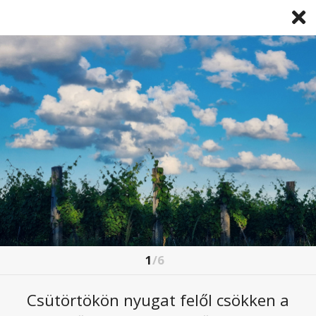
1
/6
FELHŐSZAKADÁSSAL JÖN AZ EGYNAPOS
FRONT SZERDÁN
Csütörtökön nyugat felől csökken a
2026. június. 03 9:06