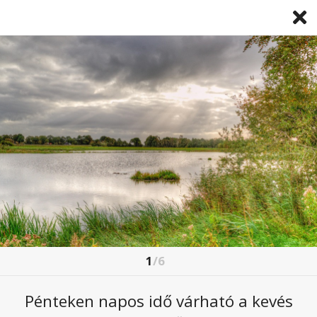
1
/6
HAMAROSAN BEKÖSZÖNT AZ IGAZI
STRANDIDŐ
Pénteken napos idő várható a kevés
2026. május. 20 13:44