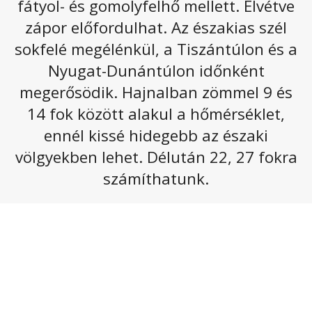
fátyol- és gomolyfelhő mellett. Elvétve
A következő napokban anticiklon alakítja
zápor előfordulhat. Az északias szél
időjárásunkat, további melegedésre számíthatunk.
sokfelé megélénkül, a Tiszántúlon és a
A jövő hét elején a hőmérséklet délutánonként
Nyugat-Dunántúlon időnként
elérheti a 30 fokot.
megerősödik. Hajnalban zömmel 9 és
Csütörtökön általában napos, száraz idő várható kevés
14 fok között alakul a hőmérséklet,
fátyol- és gomolyfelhővel, azonban a középső
országrészben erőteljesebbé válhat a gomolyfelhő-
ennél kissé hidegebb az északi
képződés, főképp ott zápor, esetleg zivatar is
völgyekben lehet. Délután 22, 27 fokra
előfordulhat. Az északias szelet nagy területen élénk, a
számíthatunk.
Dunántúlon és a keleti harmadban erős lökések
kísérhetik. A legmagasabb nappali hőmérséklet
22 és
27
fok között várható.
Az alábbi galériát megnyitva olvasható a következő
napokhoz tartozó előrejelzés: