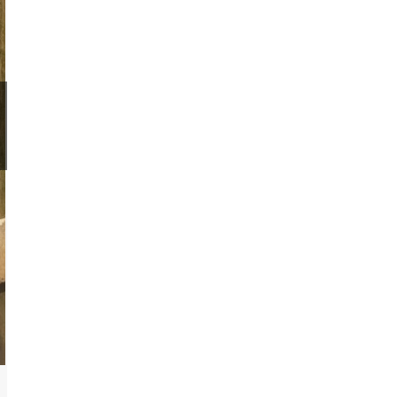
veszélyére
figyelmeztetnek
Térképgalériában
mutatjuk be,
milyen hihetetlen
történelmi
rekordok dőltek
meg csütörtökön
További hírek időjárás témában
Kiderül