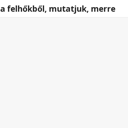
 a felhőkből, mutatjuk, merre
23
HÉTVÉGÉN MÁR ESŐ IS HULLHAT A
FELHŐKBŐL, MUTATJUK, MERRE
2026. március. 19 15:46
Pénteken az időként megnövekvő
gomolyfelhőkből még nem valószínű csapadék,
a hétvégén azonban főként a Dunántúlon már
eső, zápor is előfordulhat.