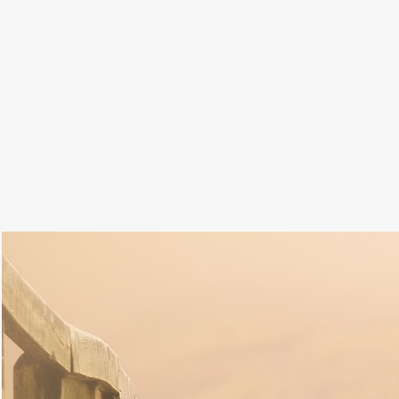
Pénteken a fátyolfelhők és az erőteljesebb gomo
időszakok is lehetnek. Csapadék nem várható.
Az északkeleti szelet nagy terü
A legmagasabb nappali hőmérséklet
12 és 17
fok 
Az alábbi galériát megnyitva olvasható a következ