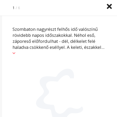
Időkép
Köpönyeg
HungaroMet
1
/ 6
IDŐJÁRÁS ELŐREJELZÉS »
Szombaton nagyrészt felhős idő valószínű
rövidebb napos időszakokkal. Néhol eső,
záporeső előfordulhat - dél, délkelet felé
haladva csökkenő eséllyel. A keleti, északkel
...
FRONTHATÁS
NINCS
FRONTHATÁS
Újabb melegedés kezdődik. A 32 fokos maximum
is sok. A déli órákban így is könnyen lehet
napszúrást kapni.
A légnyomás nem változik jelentősen.