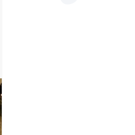
HÍREK
Itt a lehűlés mélypontja és még így is
nagyon melegünk lesz
Térképeken
mutatjuk, hol
lehetnek viharok a
hidegfrontból,
óráról órára
Tizennégy
megyében viharok