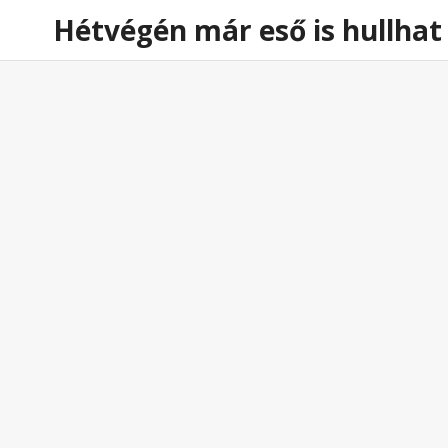
Időjárás előrejelzés
Veszélyjelzés
Hírek
Hétvégén már eső is hullhat
BUDAPEST
Aktuális Időjárás:
Kissé Felhős