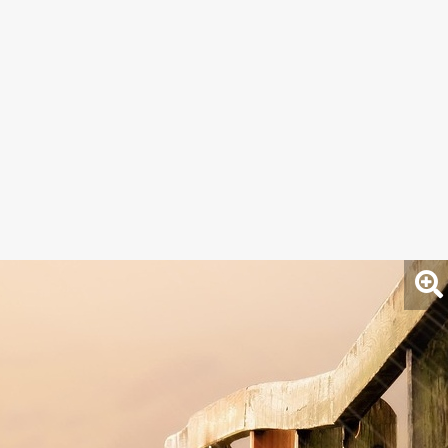
lyfelhő-képződés mellett hosszabb-rövidebb napos
letek kísérhetik élénk széllökések.
között valószínű.
ő napokhoz tartozó előrejelzés: