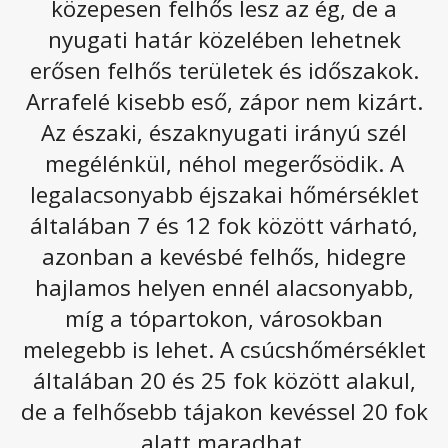
közepesen felhős lesz az ég, de a
Átmenetileg nedvesebb és hűvösebb levegő
áramlik a Kárpát-medencébe egy hullámzó
nyugati határ közelében lehetnek
frontrendszernek köszönhetően. Zápor, zivatar
erősen felhős területek és időszakok.
több helyen lehet, de a hétvégére a
Arrafelé kisebb eső, zápor nem kizárt.
csapadékhajlam csökken, a hőmérséklet pedig
Az északi, északnyugati irányú szél
jelentősen emelkedik.
megélénkül, néhol megerősödik. A
Csütörtökön alapvetően gomolyfelhős, napos idő
várható, de a keleti tájakon több lehet a felhő, és ott
legalacsonyabb éjszakai hőmérséklet
több helyen fordulhat elő zápor, zivatar, néhol eső is.
általában 7 és 12 fok között várható,
Nyugatabbra inkább csak helyenként lehet zápor. Az
azonban a kevésbé felhős, hidegre
északnyugati, északi szelet sokfelé erős, a Dunántúlon
viharos lökések kísérhetik. A délutáni órákban
17 és 23
hajlamos helyen ennél alacsonyabb,
fok között alakul a hőmérséklet.
míg a tópartokon, városokban
melegebb is lehet. A csúcshőmérséklet
általában 20 és 25 fok között alakul,
de a felhősebb tájakon kevéssel 20 fok
alatt maradhat.