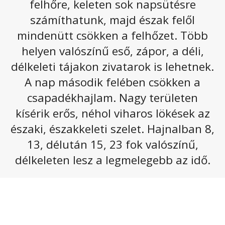
felhőre, keleten sok napsütésre
Pénteken az északnyugat felől érkező hidegfront a
számíthatunk, majd észak felől
Dunántúlon már megszünteti a viharos időjárást,
mindenütt csökken a felhőzet. Több
arrafelé többfelé várható eső. Keleten viszont
helyen valószínű eső, zápor, a déli,
újabb záporok, zivatarok kialakulására
délkeleti tájakon zivatarok is lehetnek.
számíthatunk.
A nap második felében csökken a
Pénteken az ország nyugati felén nagyrészt erősen
felhős vagy borult marad az ég és többfelé várható
csapadékhajlam. Nagy területen
eső, zápor. Keletebbre a gomoly- és fátyolfelhők
kísérik erős, néhol viharos lökések az
mellett általában többórás napsütésre számíthatunk,
északi, északkeleti szelet. Hajnalban 8,
és a záporok mellett zivatarok is kialakulhatnak,
amelyeket helyenként felhőszakadás kísérhet. A
13, délután 15, 23 fok valószínű,
Dunántúlon élénk, helyenként erős lesz az északi,
délkeleten lesz a legmelegebb az idő.
északnyugati szél, de a zivatarokat is kísérhetik erős,
viharos lökések. A legmagasabb nappali hőmérséklet a
borongós, csapadékos Dunántúlon
14 és 19
, míg a
naposabb keleti részeken
20 és 25
fok között
valószínű. Késő este
11, 16
fokra számíthatunk.