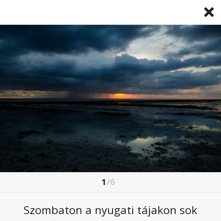
1
/6
KELETRE HELYEZŐDNEK A VIHAROK, DE
NYUGATON SEM ÚSSZÁK MEG SZÁRAZON
Szombaton a nyugati tájakon sok
2025. április. 25 5:26