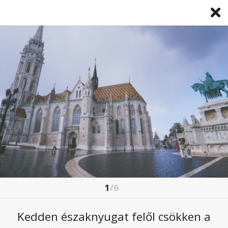
1
/6
MARKÁNS VÁLTOZÁSSAL INDUL
MÁRCIUS MÁSODIK FELE
Kedden északnyugat felől csökken a
2026. március. 15 12:37