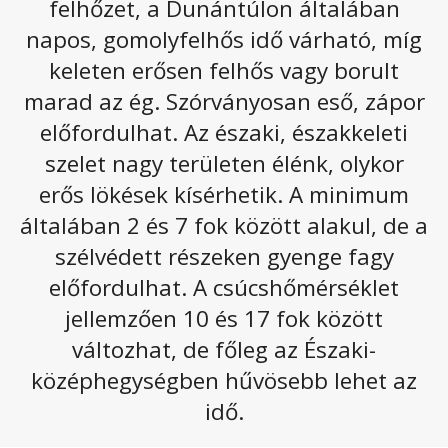
felhőzet, a Dunántúlon általában
Egyelőre búcsúzunk a zavartalan napsütéstől,
napos, gomolyfelhős idő várható, míg
ugyanis hétfő délutántól felhősödés kezdődik, és
keleten erősen felhős vagy borult
az eső, zápor valószínűsége is megnő. Ezzel
marad az ég. Szórványosan eső, zápor
párhuzamosan a hőmérséklet is visszaesik pár
előfordulhat. Az északi, északkeleti
fokot, és a hajnali fagyok is újra beköszönnek.
szelet nagy területen élénk, olykor
Hétfőn a Tiszántúlon délutánig még derült lesz az ég,
másutt azonban északnyugat felől magasszintű felhők
erős lökések kísérhetik. A minimum
vonulnak fel, majd meg is vastagszik a felhőzet. Az
általában 2 és 7 fok között alakul, de a
ország északnyugati felén helyenként fordulhat elő
szélvédett részeken gyenge fagy
jellemzően gyenge zápor. Az északnyugatira forduló
szél megélénkül, az Észak-Dunántúlon átmenetileg
előfordulhat. A csúcshőmérséklet
meg is erősödik. A csúcshőmérséklet többnyire
15 és 18
jellemzően 10 és 17 fok között
fok között valószínű, de a Rábától nyugatra pár fokkal
változhat, de főleg az Északi-
hűvösebb lesz.
középhegységben hűvösebb lehet az
Az alábbi galériát megnyitva olvasható a következő
idő.
napokhoz tartozó előrejelzés: