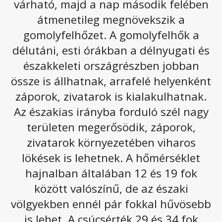
várható, majd a nap második felében
Nyugat-Európában már a 40 fokot közelíti a
átmenetileg megnövekszik a
hőmérséklet, amelyből nekünk is jut egy kicsi, bár
gomolyfelhőzet. A gomolyfelhők a
hazánkban "csak" kicsivel 30 fok felett alakulnak a
délutáni, esti órákban a délnyugati és
maximumok kedden. A szikrázó napsütést a a
északkeleti országrészben jobban
felhők sem zavarják meg.
össze is állhatnak, arrafelé helyenként
Kedden általában felhőtlen vagy derült, napos, száraz
időre van kilátás, ugyanakkor északkeleten
záporok, zivatarok is kialakulhatnak.
gomolyfelhők képződhetnek. Az általában északias szél
Az északias irányba forduló szél nagy
nagy területen megélénkül, néhol erős széllökések is
területen megerősödik, záporok,
előfordulhatnak. A legmagasabb nappali hőmérséklet
27 és 33
fok között várható. Késő este
19, 24
fok lesz.
zivatarok környezetében viharos
lökések is lehetnek. A hőmérséklet
Az alábbi galériát megnyitva olvasható a következő
napokhoz tartozó előrejelzés:
hajnalban általában 12 és 19 fok
között valószínű, de az északi
völgyekben ennél pár fokkal hűvösebb
is lehet. A csúcsérték 29 és 34 fok