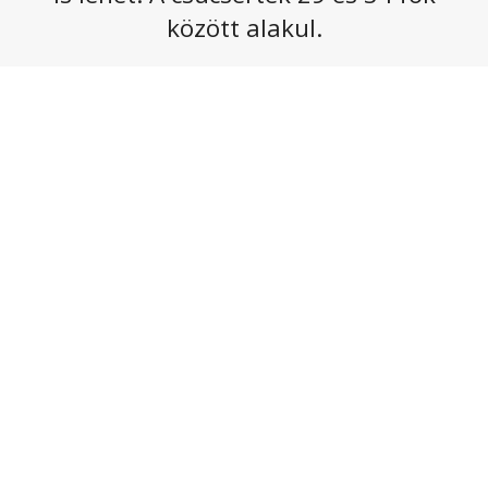
között alakul.
5 FOTÓ MEGTEKINTÉSE
Címkék:
30 fok
,
40 fok
,
hőhullám
,
hőség
,
kánikula
RÉSZLETES ELŐREJELZÉS, AKTUÁLIS
IDŐJÁRÁS