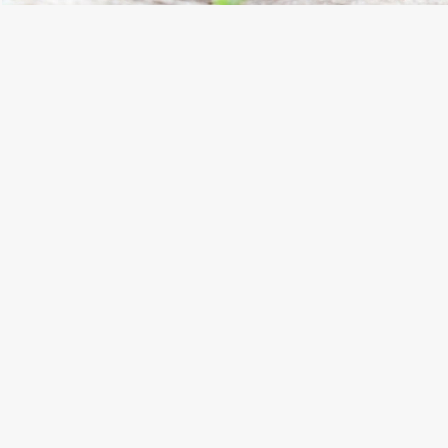
Címkék:
hidegfront
,
viharos időjárás
,
viharos szél
,
RÉSZLETES ELŐREJEL
ELŐREJELZÉS