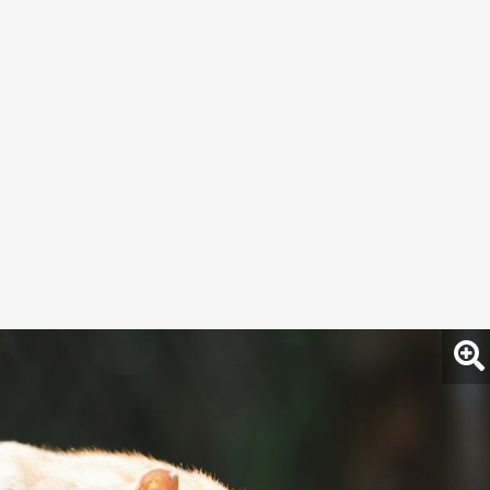
et, egyre többfelé fordul naposra az idő, ugyanakkor a
keken délután is maradhatnak felhősebb körzetek.
ént zápor, zivatar.
éhol viharossá fokozódik az
ugati szél.
élutánra
26 és 32
fok közé melegszik a levegő.
ő napokhoz tartozó előrejelzés: