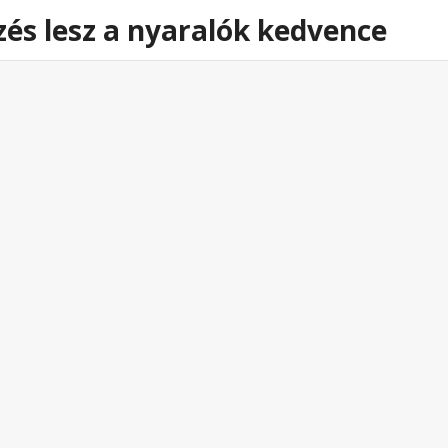
zés lesz a nyaralók kedvence
33
NEM EZ AZ IDŐJÁRÁS-ELŐREJELZÉS
LESZ A NYARALÓK KEDVENCE
2026. július. 08 5:02
Az éjszaka átvonult hidegfront után erős
északnyugati áramlás alakul ki térségünk felett.
Emiatt a valós hőmérsékletnél jelentősen
hűvösebbnek érezhetjük az időt.