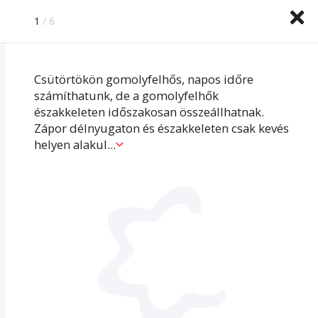
Időkép
Köpönyeg
HungaroMet
1
/ 6
IDŐJÁRÁS ELŐREJELZÉS »
Csütörtökön gomolyfelhős, napos időre
számíthatunk, de a gomolyfelhők
északkeleten időszakosan összeállhatnak.
Zápor délnyugaton és északkeleten csak kevés
helyen alakul
...
FRONTHATÁS
NINCS
FRONTHATÁS
Az utolsó, legmelegebb napja következik ennek a
hőhullámnak. Csütörtök éjszaka érkezik meg a
hidegfront és péntekre enyhül a forróság.
A légnyomás csökken.