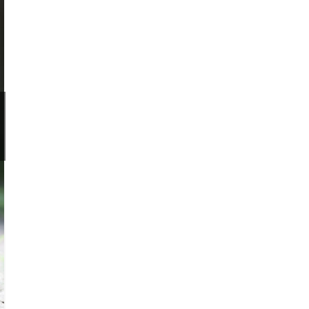
éves melegrekord
is megdőlt
Maximumon pörög
a hőség, mikor ér
végre ide a
hidegfront?
További hírek időjárás témában
Kiderül