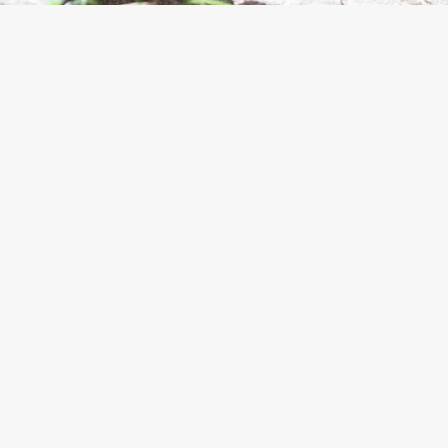
zápor-zivatar
ZÉS, AKTUÁLIS IDŐJÁRÁS