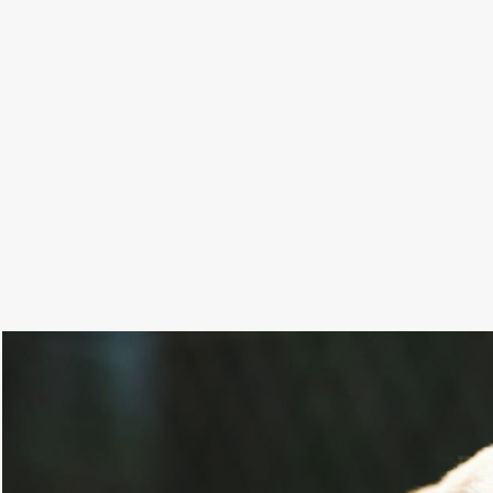
Szerdán észak felől határozottan csökken a felhőz
délnyugati, nyugati, valamint az északkeleti vidé
Elsősorban ezeken a tájakon fordulhat elő helyenk
Sokfelé megerősödik, n
északny
A zivatarokat is kísérhetik viharos széllökések. D
Az alábbi galériát megnyitva olvasható a következ