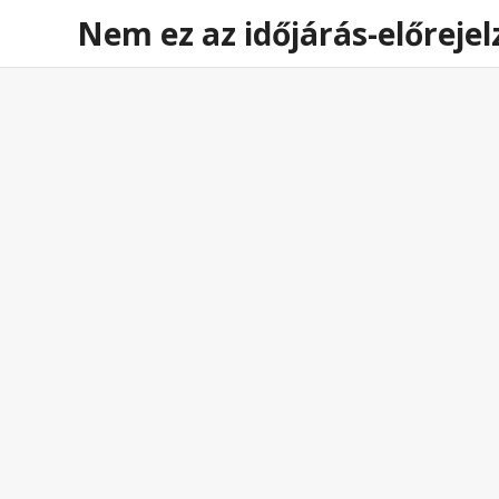
Időjárás előrejelzés
Veszélyjelzés
Hírek
Nem ez az időjárás-előrejel
BUDAPEST
Aktuális Időjárás:
Erősen Felhős