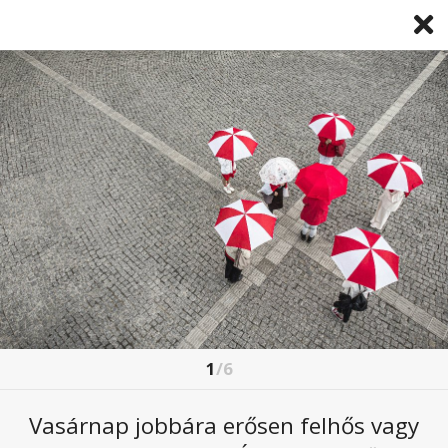
1
/6
NEM LESZ KELLEMES A HÉTVÉGÉN A
SZABADBAN LENNI
Vasárnap jobbára erősen felhős vagy
2024. szeptember. 13 14:30