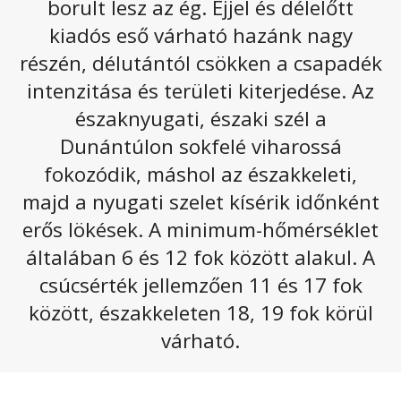
borult lesz az ég. Éjjel és délelőtt
A következő napokban is marad a hűvös,
kiadós eső várható hazánk nagy
csapadékos, szeles időjárás. A felettünk örvénylő
részén, délutántól csökken a csapadék
ciklon csak lassan hagyja el térségünket.
intenzitása és területi kiterjedése. Az
Szombaton a Dunántúl egyes részein akár
északnyugati, északi szél a
orkánerejű szél is lehet.
Dunántúlon sokfelé viharossá
Szombaton folytatódik az erősen felhős vagy borult
idő, csak kisebb szakadozások lehetnek a
fokozódik, máshol az északkeleti,
felhőtakaróban. Délelőtt még kevesebb helyen, majd
majd a nyugati szelet kísérik időnként
délutántól ismét egyre többfelé várható eső, zápor. A
erős lökések. A minimum-hőmérséklet
Dunántúlon az északnyugati szél erős, késő délutántól
egyre nagyobb területen viharos, erősen viharos lesz,
általában 6 és 12 fok között alakul. A
míg az ország keleti felén csak helyenként lehetnek
csúcsérték jellemzően 11 és 17 fok
élénk széllökések. A legmagasabb nappali hőmérséklet
között, északkeleten 18, 19 fok körül
10 és 17
fok között várható.
várható.
Az alábbi galériát megnyitva olvasható a következő
napokhoz tartozó előrejelzés: