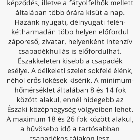
képződés, illetve a fátyolfelhők mellett
Szerdán még alapvetően napos, száraz időre
általában több órára kisüt a nap.
számíthatunk, majd kora este délnyugat felől
Hazánk nyugati, délnyugati felén-
egyre nagyobb területen kell záporok, zivatarok
kétharmadán több helyen előfordul
kialakulására számítani.
záporeső, zivatar, helyenként intenzív
Csütörtökön alapvetően sok napsütésre számíthatunk
csapadékhullás is előfordulhat.
a gomoly- és fátyolfelhők mellett, de a nyugati
vidékeken több lehet a felhő, így ott várható a
Északkeleten kisebb a csapadék
legkevesebb napsütés. A nap nagy részében nem
esélye. A délkeleti szelet sokfelé élénk,
valószínű csapadék, majd késő délutántól, estétől a
néhol erős lökések kísérik. A minimum-
délnyugati megyékben már előfordulhat zápor, néhol
zivatar. A délkeleti szél élénk, a Dunántúlon, valamint az
hőmérséklet általában 8 és 14 fok
északkeleti tájakon erős lesz. A legmagasabb nappali
között alakul, ennél hidegebb az
hőmérséklet általában
24, 25
fok körül várható. Késő
Északi-középhegység völgyeiben lehet.
este
11, 16
fok valószínű.
A maximum 18 és 26 fok között alakul,
Az alábbi galériát megnyitva olvasható a következő
a hűvösebb idő a tartósabban
napokhoz tartozó előrejelzés.
csapadékos tájakon lesz.