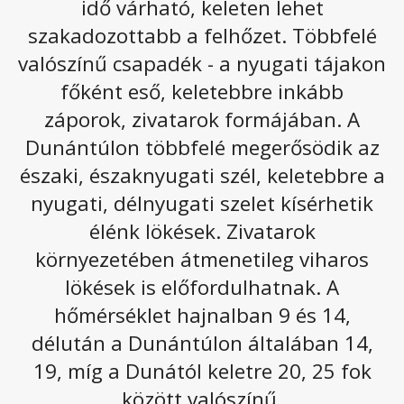
idő várható, keleten lehet
Csütörtökön gyenge hidegfront érkezik, amely
szakadozottabb a felhőzet. Többfelé
továbbra is záporokat, zivatarokat, a hegyekben
valószínű csapadék - a nyugati tájakon
akár villámárvizeket is okozhat. Ugyanakkor
főként eső, keletebbre inkább
lesznek olyan területek, ahol egy csepp sem esik
záporok, zivatarok formájában. A
majd.
Dunántúlon többfelé megerősödik az
Csütörtökön az erőteljes gomolyfelhő-képződés és a
fátyolfelhők mellett több órára kisüt a nap. Délelőtt
északi, északnyugati szél, keletebbre a
elsősorban a Dunántúlon, majd egyre keletebbre –
nyugati, délnyugati szelet kísérhetik
összességében több helyen – fordulhat elő zápor,
élénk lökések. Zivatarok
zivatar, melyeket felhőszakadás kísérhet. A Dunántúlon
megélénkül az északias szél, a zivatarok
környezetében átmenetileg viharos
környezetében átmenetileg meg is erősödhet a
lökések is előfordulhatnak. A
légmozgás. A legmagasabb nappali hőmérséklet
hőmérséklet hajnalban 9 és 14,
általában
22 és 26
fok között alakul, de a Nyugat-
délután a Dunántúlon általában 14,
Dunántúlon néhány fokkal hűvösebb maradhat az idő.
Késő este
14, 16
fokig hűl a levegő.
19, míg a Dunától keletre 20, 25 fok
Az alábbi galériát megnyitva olvasható a következő
között valószínű.