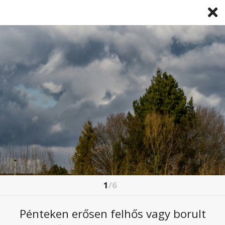
1
/6
VILLÁMÁRVIZEKET OKOZHAT A GYENGE
HIDEGFRONT
Pénteken erősen felhős vagy borult
2025. április. 24 7:40