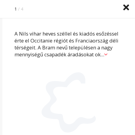
Időkép
Köpönyeg
HungaroMet
1
/ 4
IDŐJÁRÁS ELŐREJELZÉS »
A Nils vihar heves széllel és kiadós esőzéssel
érte el Occitanie régiót és Franciaország déli
térségeit. A Bram nevű településen a nagy
mennyiségű csapadék áradásokat ok
...
FRONTHATÁS
NINCS
FRONTHATÁS
Az utolsó, legmelegebb napja következik ennek a
hőhullámnak. Csütörtök éjszaka érkezik meg a
hidegfront és péntekre enyhül a forróság.
A légnyomás csökken.