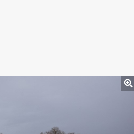
Korzika nyugati partjainál különösen nagy a
tésére is. A vihar csütörtök délelőtt hagyja el a
g csütörtök este, illetve péntekre virradóra.