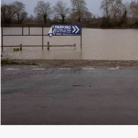
NEM PÉLDÁTLAN, DE JELENTŐS TÉLI VIH
A Nils a 2025–2026-os szezon harmadik komoly té
és a Goretti (2026 január) után. A délnyugati ors
erejű vihar. Az elmúlt években az Enol (2024), a La
okozott. A térségben továbbra is a 2009-es Klaus
km/órás, Perpignanban pedig 189 km/órás széllö
FOKOZOTT LAVINAVESZÉLY AZ ALPOKBA
Az Alpokban a helyzet különösen aggasztó. A mag
havazás társul, ami nagymértékben növeli a lavinave