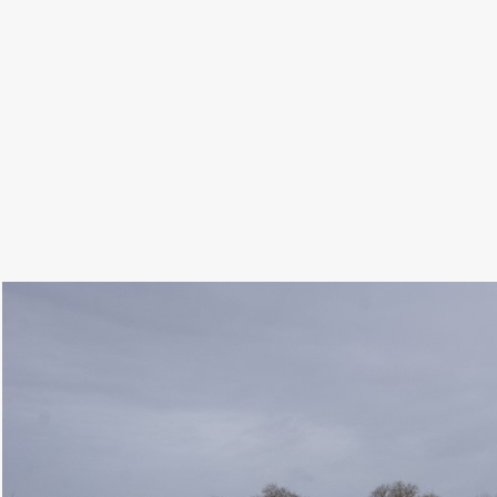
A rendkívül erős szél komoly hullámzást is okoz. 
hullámverés veszélye és számítani lehet a part elön
délnyugati országrészt, a mediterrán térséget pedi