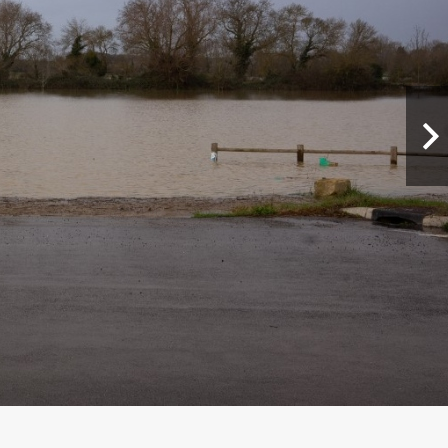
3 FOTÓ MEGTEKINTÉSE
AR
li vihara Franciaországban a Benjamin (2025 október)
zágrészben átlagosan évente egyszer fordul elő hasonló
risa (2023) vagy a Hortense (2021) is jelentős károkat
 számít viszonyítási pontnak, amikor Narbonne-ban 159
késeket mértek.
N
asabban fekvő területeken az erős szélhez jelentős
szélyt – mindezt az iskolai téli szünet idején. A friss,