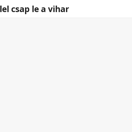
el csap le a vihar
39
ORKÁN EREJŰ SZÉLLEL CSAP LE A
VIHAR
2026. február. 11 17:15
Ezúttal Franciaországba érkezik egy erős ciklon
orkán erejű széllel, amely árvízzel, a
magasabban fekvő területeken havazással,
lavinaveszéllyel fenyeget. Kiadták a piros
figyelmeztetést több francia megyére.