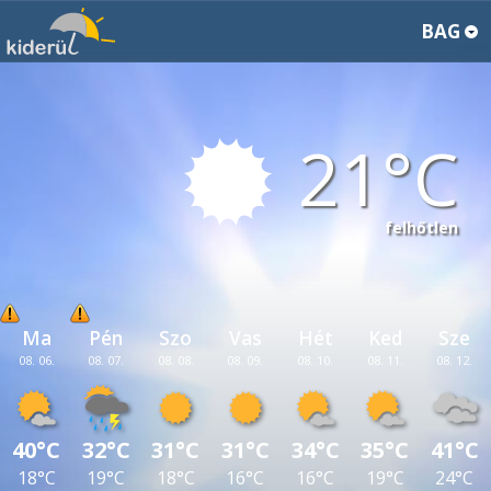
BAG
21
felhőtlen
Ma
Pén
Szo
Vas
Hét
Ked
Sze
08. 06.
08. 07.
08. 08.
08. 09.
08. 10.
08. 11.
08. 12.
40°C
32°C
31°C
31°C
34°C
35°C
41°C
18°C
19°C
18°C
16°C
16°C
19°C
24°C