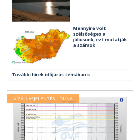
Mennyire volt
szélsőséges a
júliusunk, ezt mutatják
a számok
További hírek időjárás témában
VÍZÁLLÁSJELENTÉS - DUNA