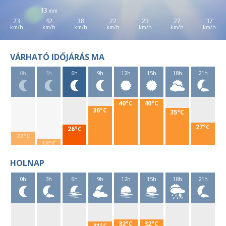
13
23
42
38
22
23
27
37
VÁRHATÓ IDŐJÁRÁS MA
0h
3h
6h
9h
12h
15h
18h
21h
40°C
40°C
36°C
35°C
27°C
26°C
22°C
18°C
HOLNAP
0h
3h
6h
9h
12h
15h
18h
21h
32°C
32°C
31°C