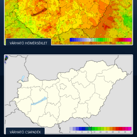
VÁRHATÓ HŐMÉRSÉKLET
VÁRHATÓ CSAPADÉK