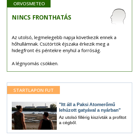
ORVOSMETEO
NINCS
FRONTHATÁS
Az utolsó, legmelegebb napja következik ennek a
hőhullámnak. Csütörtök éjszaka érkezik meg a
hidegfront és péntekre enyhül a forróság.
A légnyomás csökken.
STARTLAPON FUT
"Itt áll a Paksi Atomerőmű
lehúzott gatyával a nyárban"
Az utolsó fillérig kiszívták a profitot
a cégből.