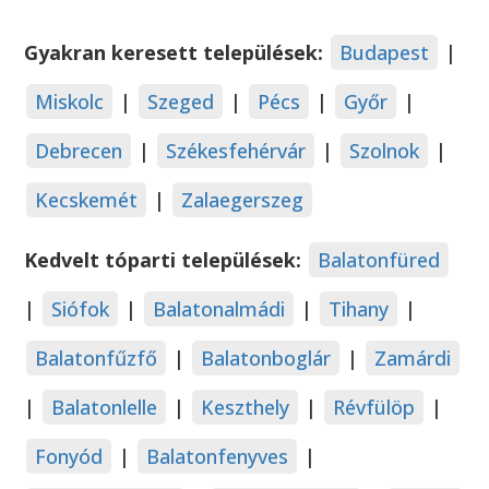
Gyakran keresett települések:
Budapest
|
Miskolc
|
Szeged
|
Pécs
|
Győr
|
Debrecen
|
Székesfehérvár
|
Szolnok
|
Kecskemét
|
Zalaegerszeg
Kedvelt tóparti települések:
Balatonfüred
|
Siófok
|
Balatonalmádi
|
Tihany
|
Balatonfűzfő
|
Balatonboglár
|
Zamárdi
|
Balatonlelle
|
Keszthely
|
Révfülöp
|
Fonyód
|
Balatonfenyves
|