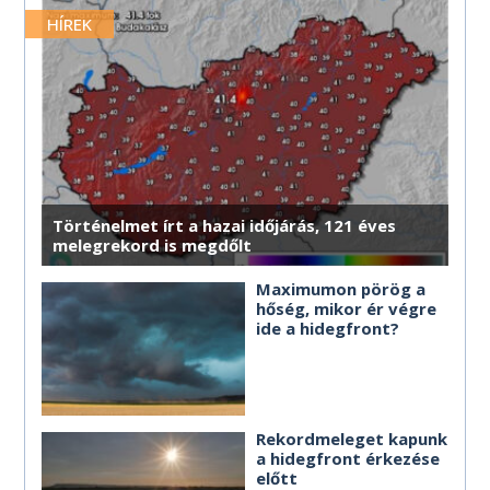
MÉG TÖBB HOROSZKÓP
MÉG TÖBB HOROSZKÓP
MÉG TÖBB HOROSZKÓP
MÉG TÖBB HOROSZKÓP
MÉG TÖBB HOROSZKÓP
merre érdemes haladnod.
HÍREK
MÉG TÖBB HOROSZKÓP
MÉG TÖBB HOROSZKÓP
MÉG TÖBB HOROSZKÓP
MÉG TÖBB HOROSZKÓP
MÉG TÖBB HOROSZKÓP
MÉG TÖBB HOROSZKÓP
Történelmet írt a hazai időjárás, 121 éves
melegrekord is megdőlt
Maximumon pörög a
hőség, mikor ér végre
ide a hidegfront?
Rekordmeleget kapunk
a hidegfront érkezése
előtt