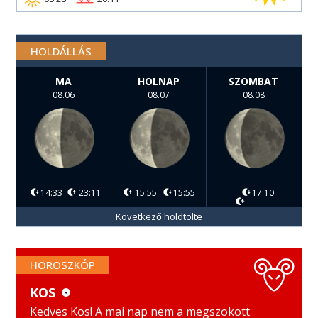
HOLDÁLLÁS
MA
HOLNAP
SZOMBAT
08.06
08.07
08.08
14:33
23:11
15:55
15:55
17:10
Következő holdtölte
HOROSZKÓP
KOS
KOS
MÉRLEG
Kedves Kos! A mai nap nem a megszokott