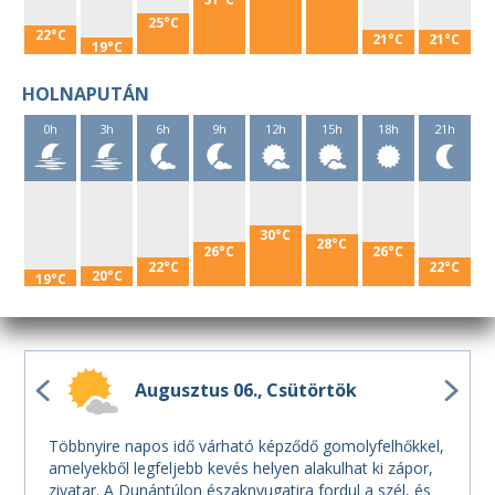
25°C
22°C
21°C
21°C
19°C
HOLNAPUTÁN
0h
3h
6h
9h
12h
15h
18h
21h
30°C
28°C
26°C
26°C
22°C
22°C
20°C
19°C
Augusztus 06.
Csütörtök
Többnyire napos idő várható képződő gomolyfelhőkkel,
amelyekből legfeljebb kevés helyen alakulhat ki zápor,
zivatar. A Dunántúlon északnyugatira fordul a szél, és