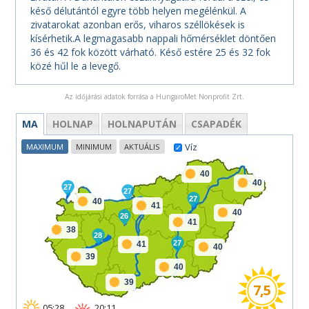
késő délutántól egyre több helyen megélénkül. A
zivatarokat azonban erős, viharos széllökések is
kísérhetik.A legmagasabb nappali hőmérséklet döntően
36 és 42 fok között várható. Késő estére 25 és 32 fok
közé hűl le a levegő.
Az időjárási adatok forrása a HungaroMet Nonprofit Zrt.
MA
HOLNAP
HOLNAPUTÁN
CSAPADÉK
Víz
MAXIMUM
MINIMUM
AKTUÁLIS
40
40
27
27
27
40
41
40
26
41
38
28
27
41
40
39
40
39
7,5
05:28
20:11