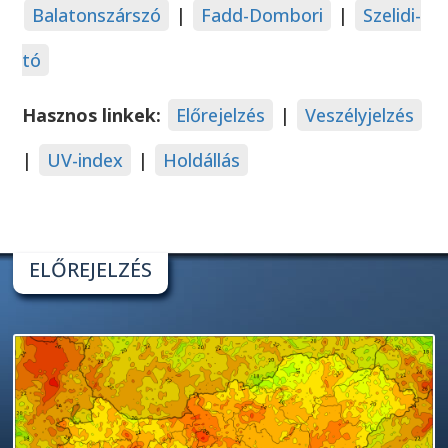
Balatonszárszó
|
Fadd-Dombori
|
Szelidi-
tó
Hasznos linkek:
Előrejelzés
|
Veszélyjelzés
|
UV-index
|
Holdállás
ELŐREJELZÉS