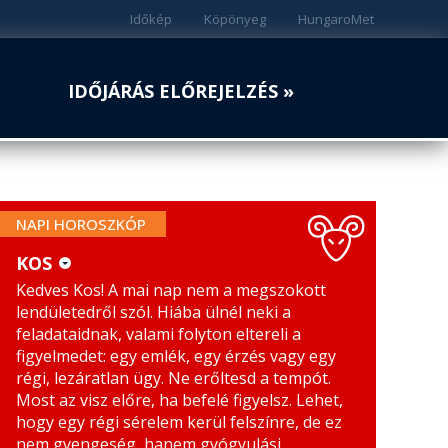
Időkép
Köpönyeg
HungaroMet
IDŐJÁRÁS ELŐREJELZÉS »
NAPI HOROSZKÓP
KOS
Kedves Kos! A mai nap nem a megszokott
KOS
MÉRLEG
lendületedről szól. Hiába ülnél neki a
BIKA
SKORPIÓ
feladataidnak, valami folyton eltereli a
figyelmedet: egy emlék, egy érzés vagy egy
IKREK
NYILAS
régi, lezáratlan ügy. Ne erőltesd a tempót.
Most az visz előre, ha befelé figyelsz. Lehet,
RÁK
BAK
hogy egy régi sérelem kerül felszínre, de ez
nem gyengeség, hanem gyógyulási