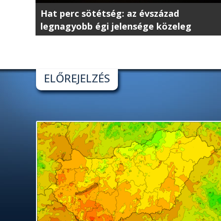
Hat perc sötétség: az évszázad
legnagyobb égi jelensége közeleg
ELŐREJELZÉS