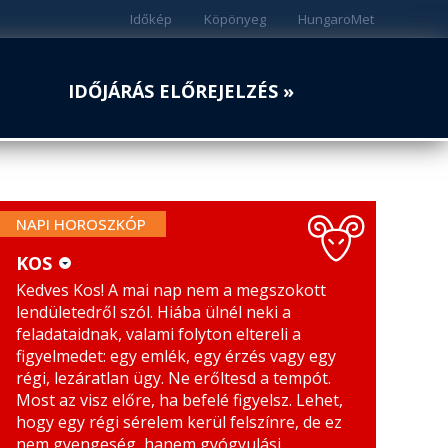
Időkép
Köpönyeg
HungaroMet
IDŐJÁRÁS ELŐREJELZÉS »
NAPI HOROSZKÓP
KOS
Kedves Kos! A mai nap nem a megszokott
KOS
MÉRLEG
lendületedről szól. Hiába ülnél neki a
BIKA
SKORPIÓ
feladataidnak, valami folyton eltereli a
figyelmedet: egy emlék, egy érzés vagy egy
IKREK
NYILAS
régi, lezáratlan ügy. Ne erőltesd a tempót.
Most az visz előre, ha befelé figyelsz. Lehet,
RÁK
BAK
hogy egy régi sérelem kerül felszínre, de ez
nem gyengeség, hanem gyógyulási