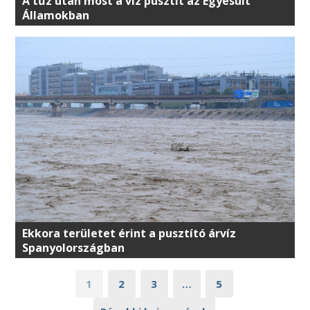
A tűz után most a víz pusztít az Egyesült
Államokban
Ekkora területet érint a pusztító árvíz
Spanyolországban
1
2
3
…
5