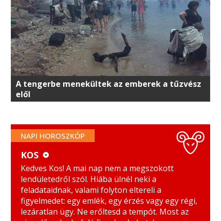
A tengerbe menekültek az emberek a tűzvész
elől
NAPI HOROSZKÓP
KOS
KOS
MÉRLEG
Kedves Kos! A mai nap nem a megszokott
lendületedről szól. Hiába ülnél neki a
BIKA
SKORPIÓ
feladataidnak, valami folyton eltereli a
figyelmedet: egy emlék, egy érzés vagy egy régi,
IKREK
NYILAS
lezáratlan ügy. Ne erőltesd a tempót. Most az