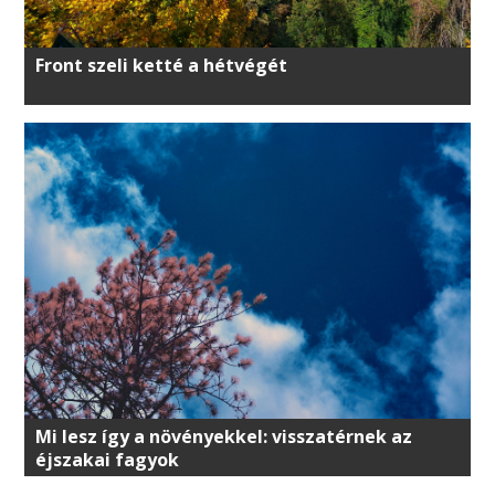
Front szeli ketté a hétvégét
Mi lesz így a növényekkel: visszatérnek az
éjszakai fagyok