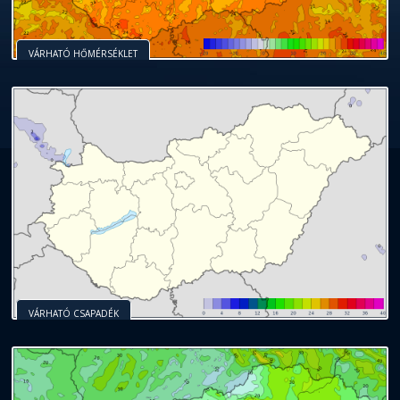
VÁRHATÓ HŐMÉRSÉKLET
VÁRHATÓ CSAPADÉK