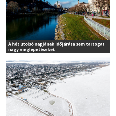
A hét utolsó napjának időjárása sem tartogat
nagy meglepetéseket