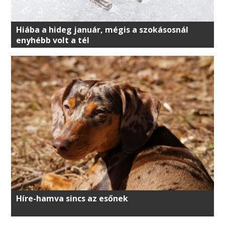
Hiába a hideg január, mégis a szokásosnál
enyhébb volt a tél
Híre-hamva sincs az esőnek