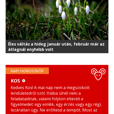
Éles váltás a hideg január után, február már az
átlagnál enyhébb volt
NAPI HOROSZKÓP
KOS
KOS
MÉRLEG
Kedves Kos! A mai nap nem a megszokott
lendületedről szól. Hiába ülnél neki a
BIKA
SKORPIÓ
feladataidnak, valami folyton eltereli a
figyelmedet: egy emlék, egy érzés vagy egy régi,
IKREK
NYILAS
lezáratlan ügy. Ne erőltesd a tempót. Most az