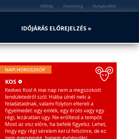
Időkép
Köpönyeg
HungaroMet
IDŐJÁRÁS ELŐREJELZÉS »
NAPI HOROSZKÓP
KOS
Kedves Kos! A mai nap nem a megszokott
KOS
MÉRLEG
lendületedről szól. Hiába ülnél neki a
BIKA
SKORPIÓ
feladataidnak, valami folyton eltereli a
figyelmedet: egy emlék, egy érzés vagy egy
IKREK
NYILAS
régi, lezáratlan ügy. Ne erőltesd a tempót.
Most az visz előre, ha befelé figyelsz. Lehet,
RÁK
BAK
hogy egy régi sérelem kerül felszínre, de ez
nem gyengeség, hanem gyógyulási