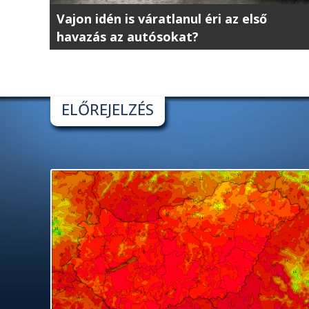
Vajon idén is váratlanul éri az első
havazás az autósokat?
ELŐREJELZÉS