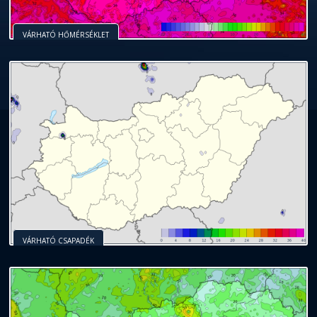
VÁRHATÓ HŐMÉRSÉKLET
VÁRHATÓ CSAPADÉK