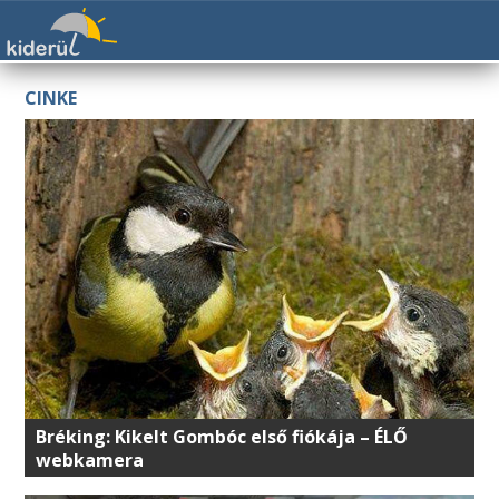
CINKE
Bréking: Kikelt Gombóc első fiókája – ÉLŐ
webkamera