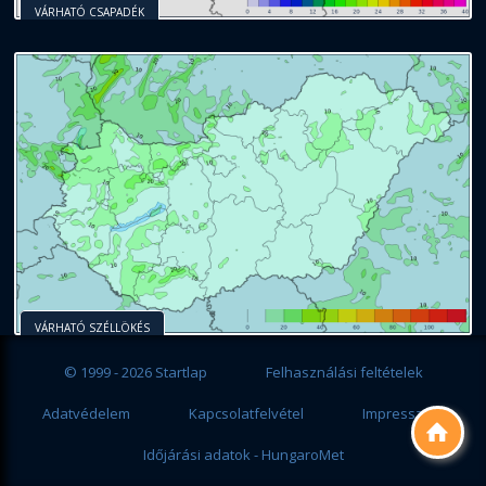
VÁRHATÓ CSAPADÉK
VÁRHATÓ SZÉLLÖKÉS
© 1999 - 2026 Startlap
Felhasználási feltételek
Adatvédelem
Kapcsolatfelvétel
Impresszum

Időjárási adatok - HungaroMet