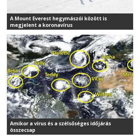
A Mount Everest hegymászói között is
megjelent a koronavírus
Amikor a vírus és a szélsőséges időjárás
összecsap