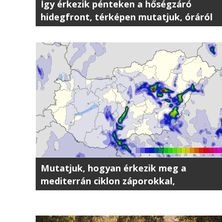
Így érkezik pénteken a hőségzáró
hidegfront, térképen mutatjuk, óráról
órára
Mutatjuk, hogyan érkezik meg a
mediterrán ciklon záporokkal,
zivatarokkal, óráról órára