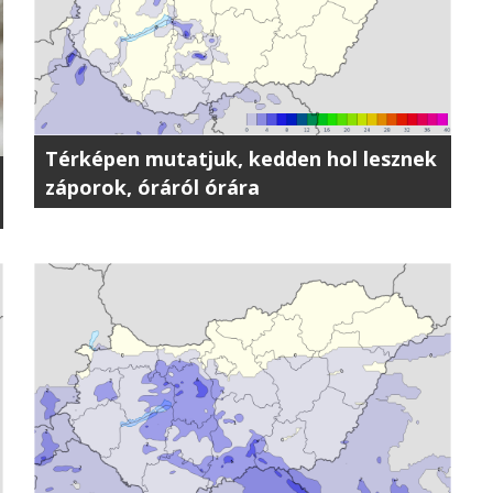
Térképen mutatjuk, kedden hol lesznek
záporok, óráról órára