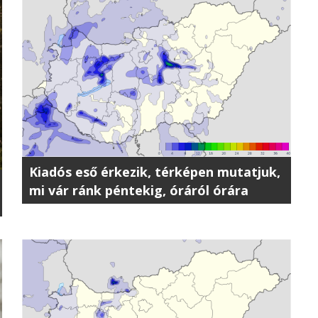
Kiadós eső érkezik, térképen mutatjuk,
mi vár ránk péntekig, óráról órára