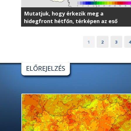
Mutatjuk, hogy érkezik meg a
hidegfront hétfőn, térképen az eső
útja, óráról órára
1
2
3
ELŐREJELZÉS