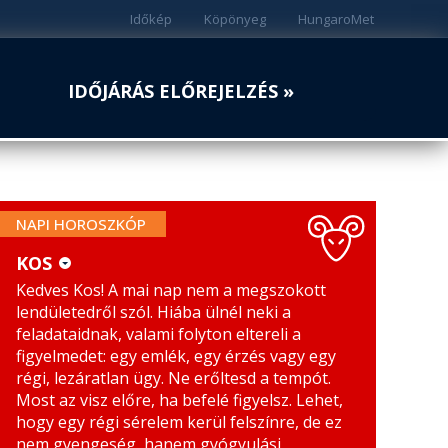
Időkép
Köpönyeg
HungaroMet
IDŐJÁRÁS ELŐREJELZÉS »
NAPI HOROSZKÓP
KOS
Kedves Kos! A mai nap nem a megszokott
KOS
MÉRLEG
lendületedről szól. Hiába ülnél neki a
BIKA
SKORPIÓ
feladataidnak, valami folyton eltereli a
figyelmedet: egy emlék, egy érzés vagy egy
IKREK
NYILAS
régi, lezáratlan ügy. Ne erőltesd a tempót.
Most az visz előre, ha befelé figyelsz. Lehet,
RÁK
BAK
hogy egy régi sérelem kerül felszínre, de ez
nem gyengeség, hanem gyógyulási