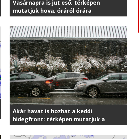
Vasárnapra is jut eső, térképen
mutatjuk hova, óráról órára
Akár havat is hozhat a keddi
hidegfront: térképen mutatjuk a
bizonyítékot