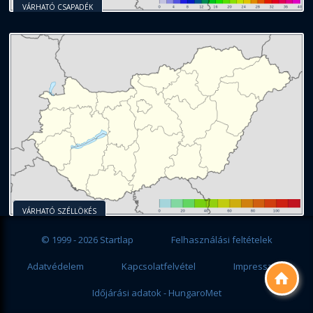
VÁRHATÓ CSAPADÉK
VÁRHATÓ SZÉLLÖKÉS
© 1999 - 2026 Startlap
Felhasználási feltételek
Adatvédelem
Kapcsolatfelvétel
Impresszum

Időjárási adatok - HungaroMet