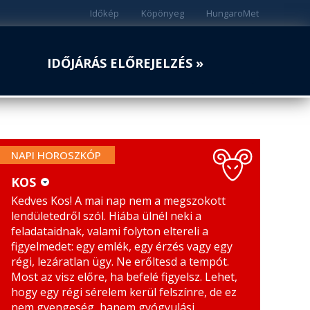
Időkép
Köpönyeg
HungaroMet
IDŐJÁRÁS ELŐREJELZÉS »
NAPI HOROSZKÓP
KOS
Kedves Kos! A mai nap nem a megszokott
KOS
MÉRLEG
lendületedről szól. Hiába ülnél neki a
BIKA
SKORPIÓ
feladataidnak, valami folyton eltereli a
figyelmedet: egy emlék, egy érzés vagy egy
IKREK
NYILAS
régi, lezáratlan ügy. Ne erőltesd a tempót.
Most az visz előre, ha befelé figyelsz. Lehet,
RÁK
BAK
hogy egy régi sérelem kerül felszínre, de ez
nem gyengeség, hanem gyógyulási