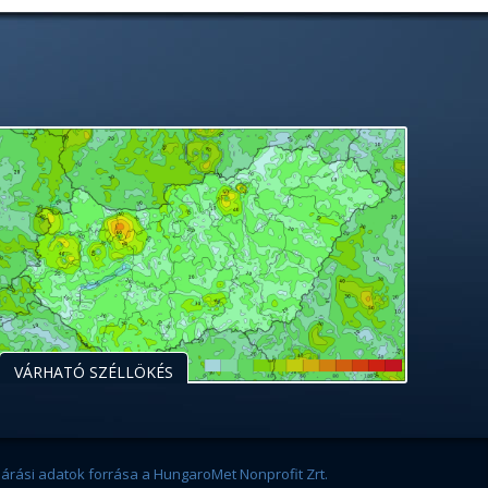
VÁRHATÓ SZÉLLÖKÉS
járási adatok forrása a HungaroMet Nonprofit Zrt.