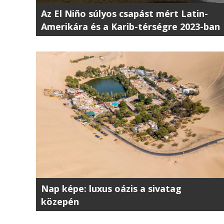
Az El Niño súlyos csapást mért Latin-
Amerikára és a Karib-térségre 2023-ban
Nap képe: luxus oázis a sivatag
közepén