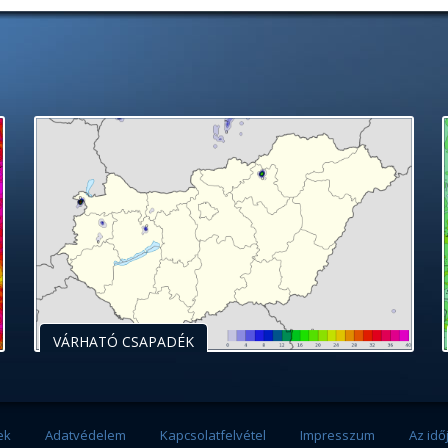
VÁRHATÓ CSAPADÉK
ek
Adatvédelem
Kapcsolatfelvétel
Impresszum
Az idő