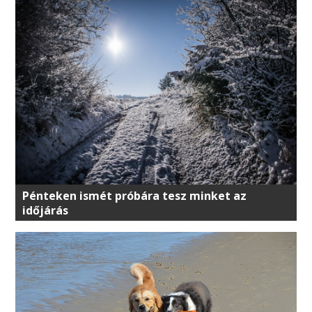
Pénteken ismét próbára tesz minket az
időjárás