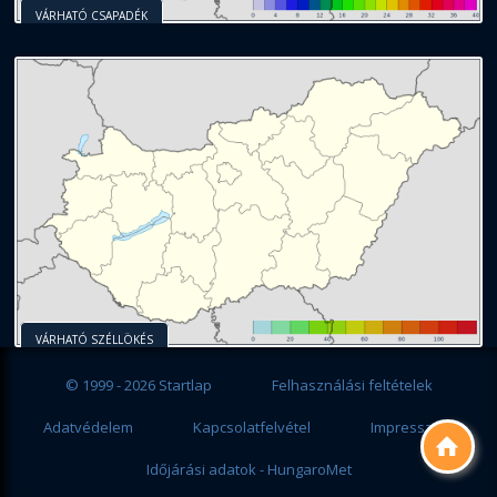
VÁRHATÓ CSAPADÉK
VÁRHATÓ SZÉLLÖKÉS
© 1999 - 2026 Startlap
Felhasználási feltételek
Adatvédelem
Kapcsolatfelvétel
Impresszum

Időjárási adatok - HungaroMet