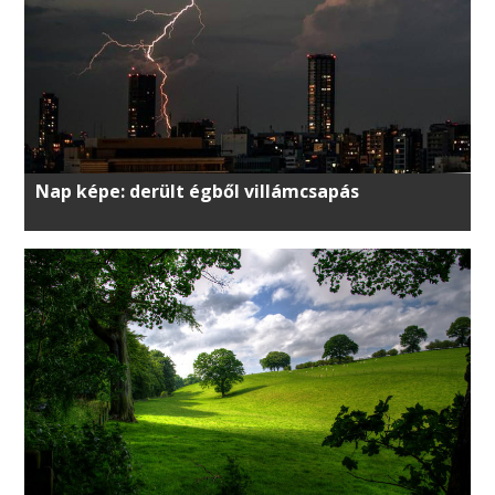
Nap képe: derült égből villámcsapás