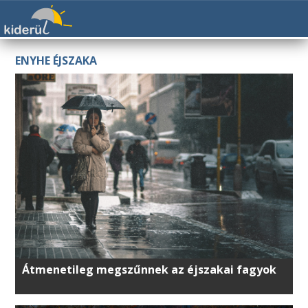
ENYHE ÉJSZAKA
Átmenetileg megszűnnek az éjszakai fagyok