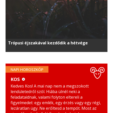
Trópusi éjszakával kezdődik a hétvége
NAPI HOROSZKÓP
KOS
KOS
MÉRLEG
Kedves Kos! A mai nap nem a megszokott
lendületedről szól. Hiába ülnél neki a
BIKA
SKORPIÓ
feladataidnak, valami folyton eltereli a
figyelmedet: egy emlék, egy érzés vagy egy régi,
IKREK
NYILAS
lezáratlan ügy. Ne erőltesd a tempót. Most az