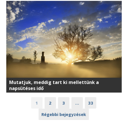
Mutatjuk, meddig tart ki mellettünk a
napsütéses idő
1
2
3
…
33
Régebbi bejegyzések