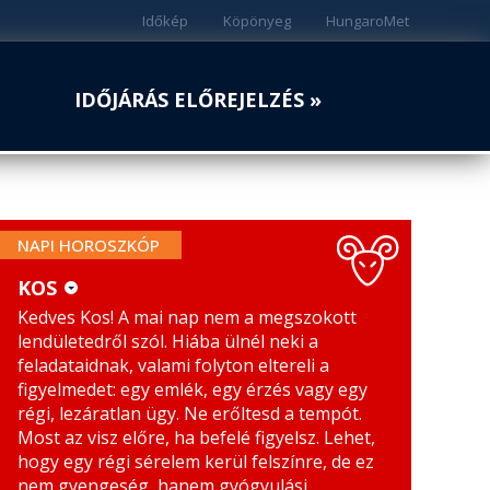
Időkép
Köpönyeg
HungaroMet
IDŐJÁRÁS ELŐREJELZÉS »
NAPI HOROSZKÓP
KOS
Kedves Kos! A mai nap nem a megszokott
KOS
MÉRLEG
lendületedről szól. Hiába ülnél neki a
BIKA
SKORPIÓ
feladataidnak, valami folyton eltereli a
figyelmedet: egy emlék, egy érzés vagy egy
IKREK
NYILAS
régi, lezáratlan ügy. Ne erőltesd a tempót.
Most az visz előre, ha befelé figyelsz. Lehet,
RÁK
BAK
hogy egy régi sérelem kerül felszínre, de ez
nem gyengeség, hanem gyógyulási