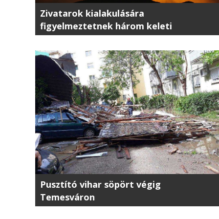
Zivatarok kialakulására
figyelmeztetnek három keleti
megyében
Pusztító vihar söpört végig
Temesváron