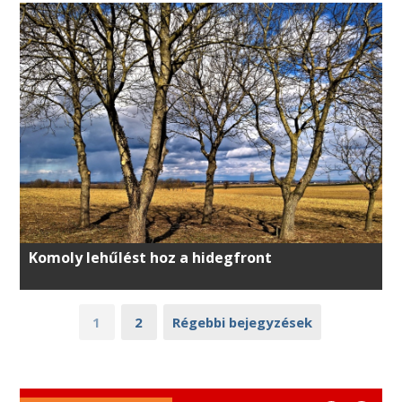
Komoly lehűlést hoz a hidegfront
1
2
Régebbi bejegyzések