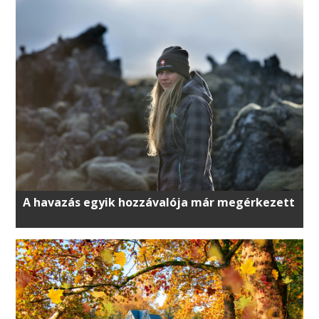
A havazás egyik hozzávalója már megérkezett