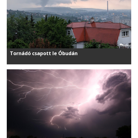
Tornádó csapott le Óbudán