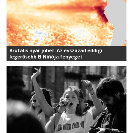
Brutális nyár jöhet: Az évszázad eddigi
legerősebb El Niñója fenyeget