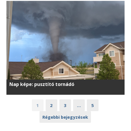
Nap képe: pusztító tornádó
1
2
3
…
5
Régebbi bejegyzések