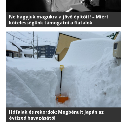
Ne hagyjuk magukra a jövő építőit! – Miért
kötelességünk támogatni a fiatalok
klímaharcát?
Hófalak és rekordok: Megbénult Japán az
évtized havazásától