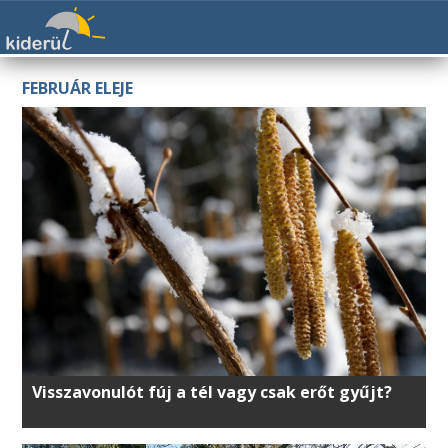
FEBRUÁR ELEJE
Visszavonulót fúj a tél vagy csak erőt gyűjt?