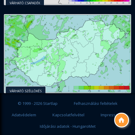
VÁRHATÓ CSAPADÉK
VÁRHATÓ SZÉLLÖKÉS
© 1999 - 2026 Startlap
Felhasználási feltételek
Adatvédelem
Kapcsolatfelvétel
Impresszum

Időjárási adatok - HungaroMet