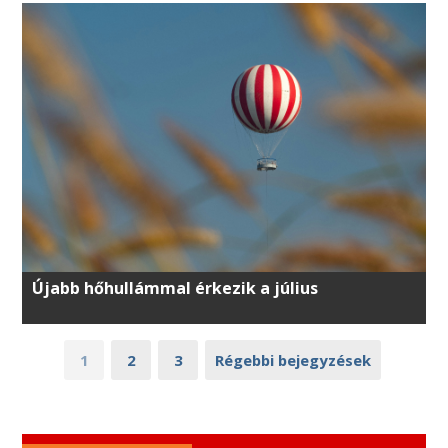
Újabb hőhullámmal érkezik a július
1
2
3
Régebbi bejegyzések