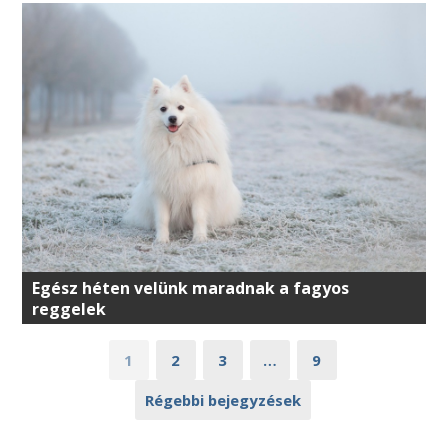
Egész héten velünk maradnak a fagyos
reggelek
1
2
3
…
9
Régebbi bejegyzések