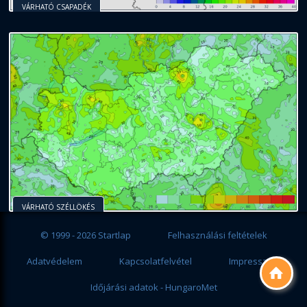
VÁRHATÓ CSAPADÉK
VÁRHATÓ SZÉLLÖKÉS
© 1999 - 2026 Startlap
Felhasználási feltételek
Adatvédelem
Kapcsolatfelvétel
Impresszum

Időjárási adatok - HungaroMet