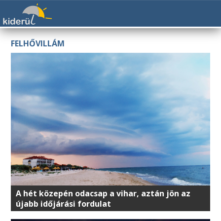
FELHŐVILLÁM
A hét közepén odacsap a vihar, aztán jön az
újabb időjárási fordulat