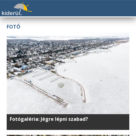
FOTÓ
Fotógaléria: Jégre lépni szabad?