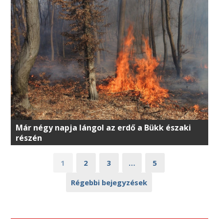
Már négy napja lángol az erdő a Bükk északi
részén
1
2
3
…
5
Régebbi bejegyzések