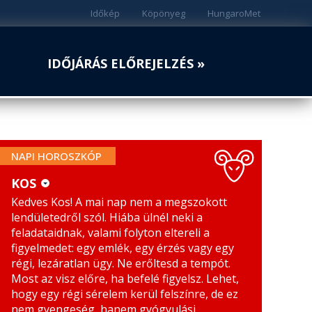
Időkép
Köpönyeg
HungaroMet
IDŐJÁRÁS ELŐREJELZÉS »
NAPI HOROSZKÓP
KOS
Kedves Kos! A mai nap nem a megszokott
KOS
MÉRLEG
lendületedről szól. Hiába ülnél neki a
BIKA
SKORPIÓ
feladataidnak, valami folyton eltereli a
figyelmedet: egy emlék, egy érzés vagy egy
IKREK
NYILAS
régi, lezáratlan ügy. Ne erőltesd a tempót.
Most az visz előre, ha befelé figyelsz. Lehet,
RÁK
BAK
hogy egy régi sérelem kerül felszínre, de ez
nem gyengeség, hanem gyógyulási