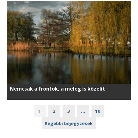
Nemcsak a frontok, a meleg is közelít
1
2
3
…
10
Régebbi bejegyzések