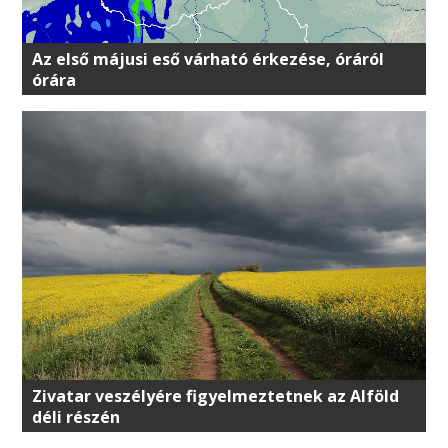
Az első májusi eső várható érkezése, óráról
órára
Zivatar veszélyére figyelmeztetnek az Alföld
déli részén