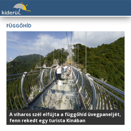
FÜGGŐHÍD
A viharos szél elfújta a függőhíd üvegpaneljét,
fenn rekedt egy turista Kínában