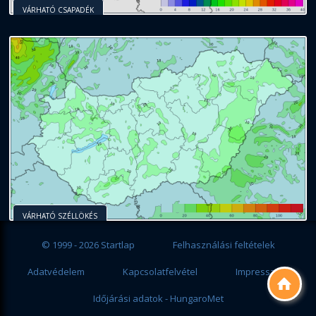
VÁRHATÓ CSAPADÉK
VÁRHATÓ SZÉLLÖKÉS
© 1999 - 2026 Startlap
Felhasználási feltételek
Adatvédelem
Kapcsolatfelvétel
Impresszum

Időjárási adatok - HungaroMet