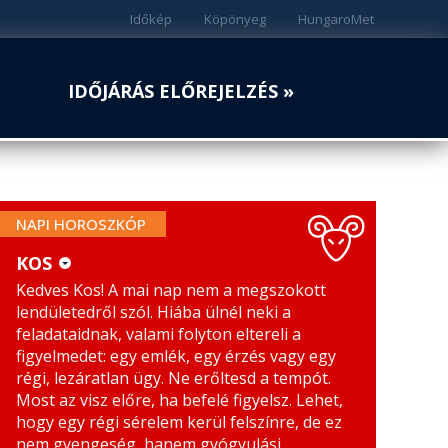
Időkép
Köpönyeg
HungaroMet
IDŐJÁRÁS ELŐREJELZÉS »
NAPI HOROSZKÓP
KOS
Kedves Kos! A mai nap nem a megszokott
KOS
MÉRLEG
lendületedről szól. Hiába ülnél neki a
BIKA
SKORPIÓ
feladataidnak, valami folyton eltereli a
figyelmedet: egy emlék, egy érzés vagy egy
IKREK
NYILAS
régi, lezáratlan ügy. Ne erőltesd a tempót.
Most az visz előre, ha befelé figyelsz. Lehet,
RÁK
BAK
hogy egy régi sérelem kerül felszínre, de ez
nem gyengeség, hanem gyógyulási