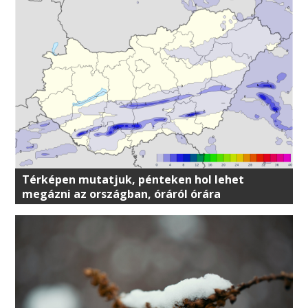
Térképen mutatjuk, pénteken hol lehet
megázni az országban, óráról órára