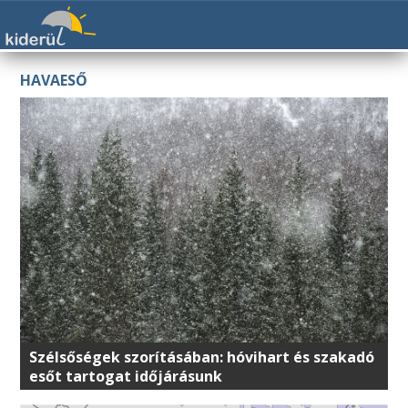
HAVAESŐ
Szélsőségek szorításában: hóvihart és szakadó
esőt tartogat időjárásunk