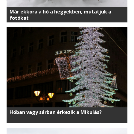
Már ekkora a hó a hegyekben, mutatjuk a
fotókat
Hóban vagy sárban érkezik a Mikulás?